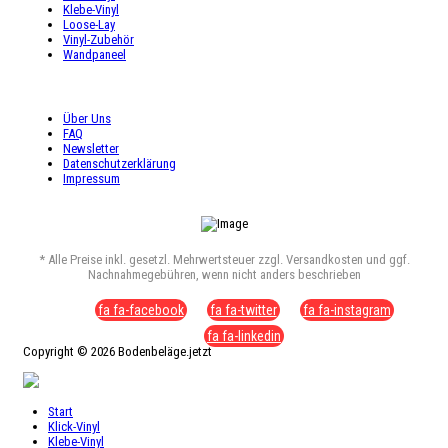
Klebe-Vinyl
Loose-Lay
Vinyl-Zubehör
Wandpaneel
SHOP SERVICE
Über Uns
FAQ
Newsletter
Datenschutzerklärung
Impressum
* Alle Preise inkl. gesetzl. Mehrwertsteuer zzgl. Versandkosten und ggf.
Nachnahmegebühren, wenn nicht anders beschrieben
fa fa-facebook
fa fa-twitter
fa fa-instagram
fa fa-linkedin
Copyright © 2026 Bodenbeläge.jetzt
Start
Klick-Vinyl
Klebe-Vinyl