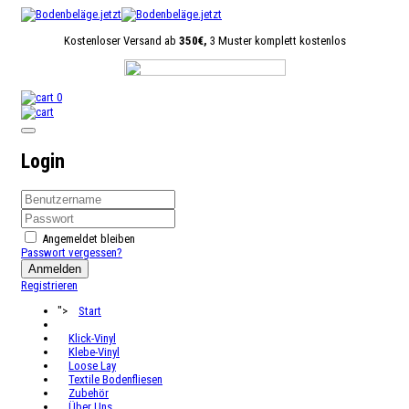
Kostenloser Versand ab
350€,
3 Muster komplett kostenlos
0
Login
Angemeldet bleiben
Passwort vergessen?
Anmelden
Registrieren
">
Start
Klick-Vinyl
Klebe-Vinyl
Loose Lay
Textile Bodenfliesen
Zubehör
Über Uns