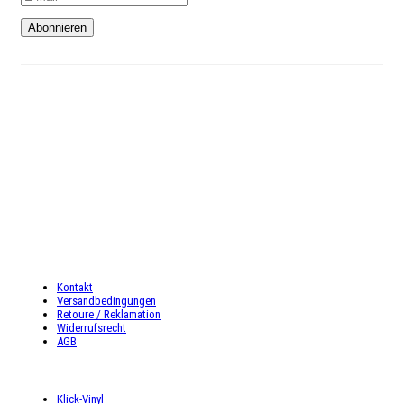
Kundenservice
Telefon: 02327-4128765
Mo-Do: 9:00 – 18:00 Uhr
Fr: 9:00 – 16:00 Uhr
Sa: 9:00 – 16:00 Uhr
INFORMATIONEN
Kontakt
Versandbedingungen
Retoure / Reklamation
Widerrufsrecht
AGB
UNSER ANGEBOT
Klick-Vinyl