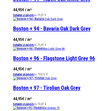
44,95€ / m²
1 Paket: 1.67 m² zu 75,07 €
Details anzeigen
Artikelnummer
123540391
Boston + 94 - Bavaria Oak Dark Grey
44,95€ / m²
1 Paket: 1.67 m² zu 75,07 €
Details anzeigen
Artikelnummer
123540494
Boston + 96 - Flagstone Light Grey 96
44,95€ / m²
1 Paket: 3.34 m² zu 150,13 €
Details anzeigen
Artikelnummer
123546962
Boston + 97 - Tirolian Oak Grey
44,95€ / m²
1 Paket: 1.67 m² zu 75,07 €
Details anzeigen
Artikelnummer
123540597