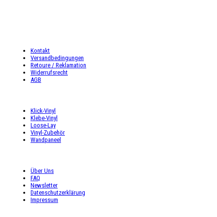
Fr: 9:00 – 16:00 Uhr
Sa: 9:00 – 16:00 Uhr
INFORMATIONEN
Kontakt
Versandbedingungen
Retoure / Reklamation
Widerrufsrecht
AGB
UNSER ANGEBOT
Klick-Vinyl
Klebe-Vinyl
Loose-Lay
Vinyl-Zubehör
Wandpaneel
SHOP SERVICE
Über Uns
FAQ
Newsletter
Datenschutzerklärung
Impressum