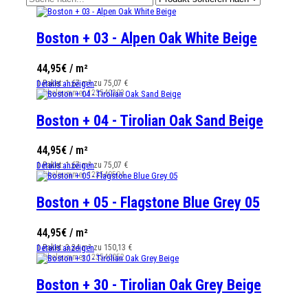
Boston + 03 - Alpen Oak White Beige
44,95€ / m²
1 Paket: 1.67 m² zu 75,07 €
Details anzeigen
Artikelnummer
123540303
Boston + 04 - Tirolian Oak Sand Beige
44,95€ / m²
1 Paket: 1.67 m² zu 75,07 €
Details anzeigen
Artikelnummer
123540504
Boston + 05 - Flagstone Blue Grey 05
44,95€ / m²
1 Paket: 3.34 m² zu 150,13 €
Details anzeigen
Artikelnummer
123546052
Boston + 30 - Tirolian Oak Grey Beige