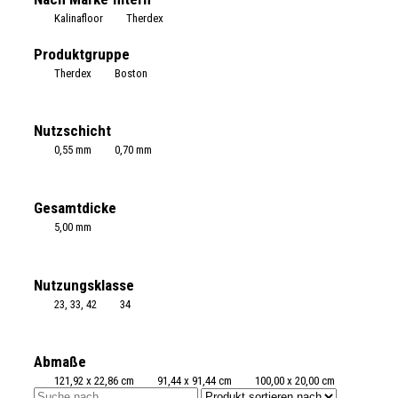
Kalinafloor
Therdex
Produktgruppe
Therdex
Boston
Nutzschicht
0,55 mm
0,70 mm
Gesamtdicke
5,00 mm
Nutzungsklasse
23, 33, 42
34
Abmaße
121,92 x 22,86 cm
91,44 x 91,44 cm
100,00 x 20,00 cm