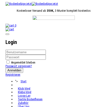
Kostenloser Versand ab
350€,
3 Muster komplett kostenlos
0
Login
Angemeldet bleiben
Passwort vergessen?
Anmelden
Registrieren
">
Start
Klick-Vinyl
Klebe-Vinyl
Loose Lay
Textile Bodenfliesen
Zubehör
Über Uns