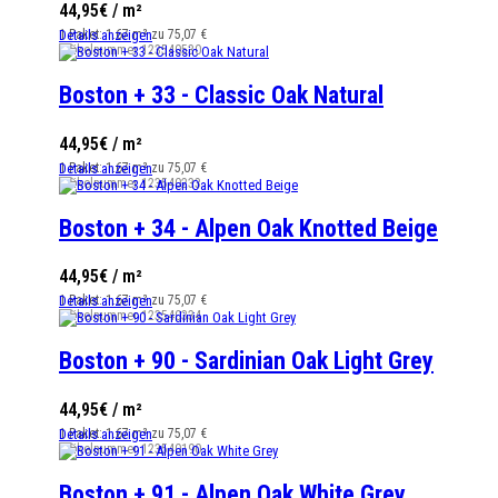
44,95€ / m²
1 Paket: 1.67 m² zu 75,07 €
Details anzeigen
Artikelnummer
123540530
Boston + 33 - Classic Oak Natural
44,95€ / m²
1 Paket: 1.67 m² zu 75,07 €
Details anzeigen
Artikelnummer
123540233
Boston + 34 - Alpen Oak Knotted Beige
44,95€ / m²
1 Paket: 1.67 m² zu 75,07 €
Details anzeigen
Artikelnummer
123540334
Boston + 90 - Sardinian Oak Light Grey
44,95€ / m²
1 Paket: 1.67 m² zu 75,07 €
Details anzeigen
Artikelnummer
123540190
Boston + 91 - Alpen Oak White Grey