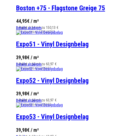
Boston +75 - Flagstone Greige 75
44,95€ / m²
1 Paket: 3.34 m² zu 150,13 €
Details anzeigen
Artikelnummer
123546752
Expo51 - Vinyl Designbelag
39,98€ / m²
1 Paket: 1.60 m² zu 63,97 €
Details anzeigen
Artikelnummer
LL66151
Expo52 - Vinyl Designbelag
39,98€ / m²
1 Paket: 1.60 m² zu 63,97 €
Details anzeigen
Artikelnummer
LL66152
Expo53 - Vinyl Designbelag
39,98€ / m²