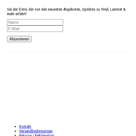
Angst
etwas zu verpassen?
Sei der Erste, der von den neuesten Angeboten, Updates zu Vinyl, Laminat &
mehr erfährt!
Kundenservice
Telefon: 02327-4128765
Mo-Do: 9:00 – 18:00 Uhr
Fr: 9:00 – 16:00 Uhr
Sa: 9:00 – 16:00 Uhr
INFORMATIONEN
Kontakt
Versandbedingungen
Retoure / Reklamation