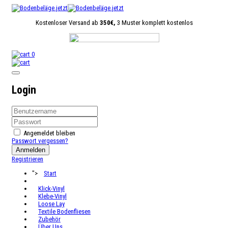
Kostenloser Versand ab
350€,
3 Muster komplett kostenlos
0
Login
Angemeldet bleiben
Passwort vergessen?
Anmelden
Registrieren
">
Start
Klick-Vinyl
Klebe-Vinyl
Loose Lay
Textile Bodenfliesen
Zubehör
Über Uns