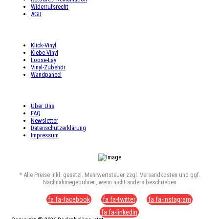
Widerrufsrecht
AGB
UNSER ANGEBOT
Klick-Vinyl
Klebe-Vinyl
Loose-Lay
Vinyl-Zubehör
Wandpaneel
SHOP SERVICE
Über Uns
FAQ
Newsletter
Datenschutzerklärung
Impressum
* Alle Preise inkl. gesetzl. Mehrwertsteuer zzgl. Versandkosten und ggf.
Nachnahmegebühren, wenn nicht anders beschrieben
fa fa-facebook
fa fa-twitter
fa fa-instagram
fa fa-linkedin