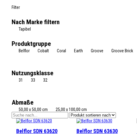
Filter
Nach Marke filtern
Tapibel
Produktgruppe
Belflor
Cobalt
Coral
Earth
Groove
Groove Brick
Nutzungsklasse
31
33
32
Abmaße
50,00 x 50,00 cm
25,00 x 100,00 cm
Belflor SDN 63620
Belflor SDN 63630