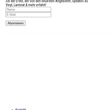
Sei der Erste, der von den neuesten Angeboten, Updates zu
Vinyl, Laminat & mehr erfährt!
Kundenservice
Telefon: 02327-4128765
Mo-Do: 9:00 – 18:00 Uhr
Fr: 9:00 – 16:00 Uhr
Sa: 9:00 – 16:00 Uhr
INFORMATIONEN
Kontakt