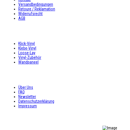
Versandbedingungen
Retoure / Reklamation
Widerrufsrecht
AGB
UNSER ANGEBOT
Klick-Vinyl
Klebe-Vinyl
Loose-Lay
Vinyl-Zubehör
Wandpaneel
SHOP SERVICE
Über Uns
FAQ
Newsletter
Datenschutzerklärung
Impressum