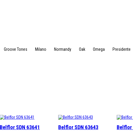
Groove Tones
Milano
Normandy
Oak
Omega
Presidente
Belflor SDN 63641
Belflor SDN 63643
Belflo