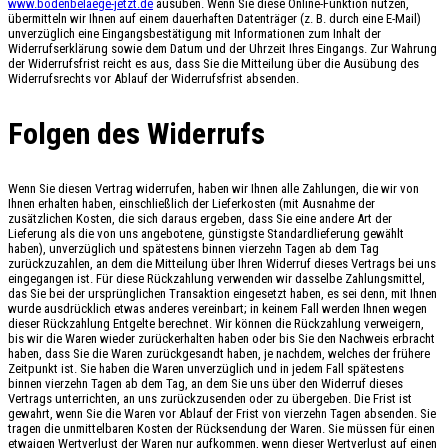
www.bodenbelaege-jetzt.de
ausüben. Wenn Sie diese Online-Funktion nutzen,
übermitteln wir Ihnen auf einem dauerhaften Datenträger (z. B. durch eine E-Mail)
unverzüglich eine Eingangsbestätigung mit Informationen zum Inhalt der
Widerrufserklärung sowie dem Datum und der Uhrzeit Ihres Eingangs. Zur Wahrung
der Widerrufsfrist reicht es aus, dass Sie die Mitteilung über die Ausübung des
Widerrufsrechts vor Ablauf der Widerrufsfrist absenden.
Folgen des Widerrufs
Wenn Sie diesen Vertrag widerrufen, haben wir Ihnen alle Zahlungen, die wir von
Ihnen erhalten haben, einschließlich der Lieferkosten (mit Ausnahme der
zusätzlichen Kosten, die sich daraus ergeben, dass Sie eine andere Art der
Lieferung als die von uns angebotene, günstigste Standardlieferung gewählt
haben), unverzüglich und spätestens binnen vierzehn Tagen ab dem Tag
zurückzuzahlen, an dem die Mitteilung über Ihren Widerruf dieses Vertrags bei uns
eingegangen ist. Für diese Rückzahlung verwenden wir dasselbe Zahlungsmittel,
das Sie bei der ursprünglichen Transaktion eingesetzt haben, es sei denn, mit Ihnen
wurde ausdrücklich etwas anderes vereinbart; in keinem Fall werden Ihnen wegen
dieser Rückzahlung Entgelte berechnet. Wir können die Rückzahlung verweigern,
bis wir die Waren wieder zurückerhalten haben oder bis Sie den Nachweis erbracht
haben, dass Sie die Waren zurückgesandt haben, je nachdem, welches der frühere
Zeitpunkt ist. Sie haben die Waren unverzüglich und in jedem Fall spätestens
binnen vierzehn Tagen ab dem Tag, an dem Sie uns über den Widerruf dieses
Vertrags unterrichten, an uns zurückzusenden oder zu übergeben. Die Frist ist
gewahrt, wenn Sie die Waren vor Ablauf der Frist von vierzehn Tagen absenden. Sie
tragen die unmittelbaren Kosten der Rücksendung der Waren. Sie müssen für einen
etwaigen Wertverlust der Waren nur aufkommen, wenn dieser Wertverlust auf einen