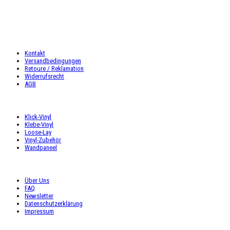
Fr: 9:00 – 16:00 Uhr
Sa: 9:00 – 16:00 Uhr
INFORMATIONEN
Kontakt
Versandbedingungen
Retoure / Reklamation
Widerrufsrecht
AGB
UNSER ANGEBOT
Klick-Vinyl
Klebe-Vinyl
Loose-Lay
Vinyl-Zubehör
Wandpaneel
SHOP SERVICE
Über Uns
FAQ
Newsletter
Datenschutzerklärung
Impressum