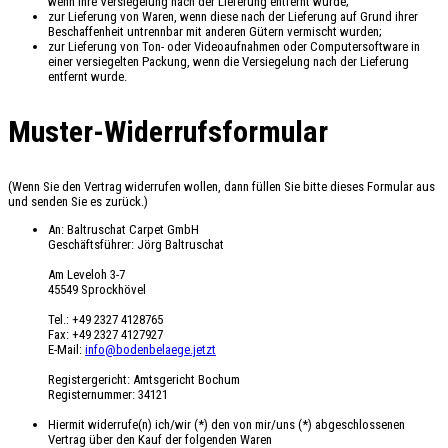
wenn ihre Versiegelung nach der Lieferung entfernt wurde;
zur Lieferung von Waren, wenn diese nach der Lieferung auf Grund ihrer
Beschaffenheit untrennbar mit anderen Gütern vermischt wurden;
zur Lieferung von Ton- oder Videoaufnahmen oder Computersoftware in
einer versiegelten Packung, wenn die Versiegelung nach der Lieferung
entfernt wurde.
Muster-Widerrufsformular
(Wenn Sie den Vertrag widerrufen wollen, dann füllen Sie bitte dieses Formular aus
und senden Sie es zurück.)
An: Baltruschat Carpet GmbH
Geschäftsführer: Jörg Baltruschat
Am Leveloh 3-7
45549 Sprockhövel
Tel.: +49 2327 4128765
Fax: +49 2327 4127927
E-Mail:
info@bodenbelaege.jetzt
Registergericht: Amtsgericht Bochum
Registernummer: 34121
Hiermit widerrufe(n) ich/wir (*) den von mir/uns (*) abgeschlossenen
Vertrag über den Kauf der folgenden Waren