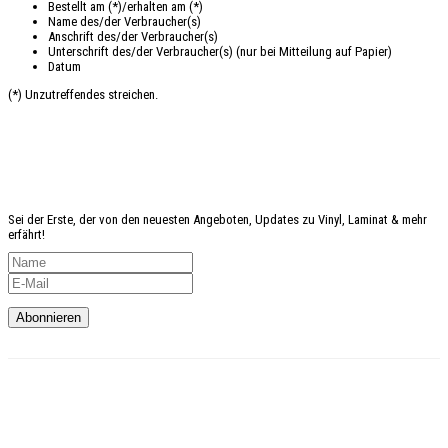
Bestellt am (*)/erhalten am (*)
Name des/der Verbraucher(s)
Anschrift des/der Verbraucher(s)
Unterschrift des/der Verbraucher(s) (nur bei Mitteilung auf Papier)
Datum
(*) Unzutreffendes streichen.
Angst
etwas zu verpassen?
Sei der Erste, der von den neuesten Angeboten, Updates zu Vinyl, Laminat & mehr
erfährt!
Kundenservice
Telefon: 02327-4128765
Mo-Do: 9:00 – 18:00 Uhr