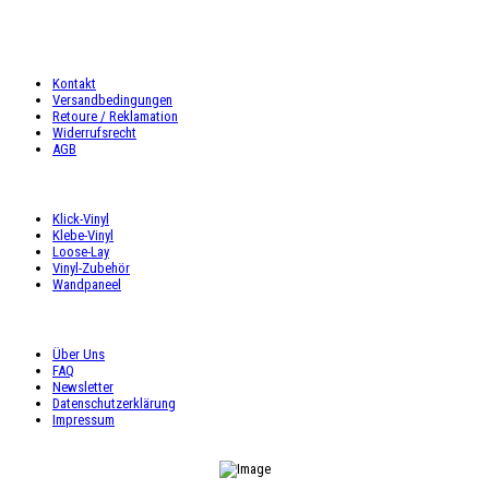
Sa: 9:00 – 16:00 Uhr
INFORMATIONEN
Kontakt
Versandbedingungen
Retoure / Reklamation
Widerrufsrecht
AGB
UNSER ANGEBOT
Klick-Vinyl
Klebe-Vinyl
Loose-Lay
Vinyl-Zubehör
Wandpaneel
SHOP SERVICE
Über Uns
FAQ
Newsletter
Datenschutzerklärung
Impressum