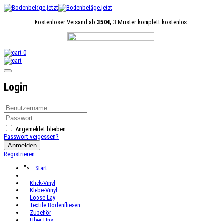
Kostenloser Versand ab
350€,
3 Muster komplett kostenlos
0
Login
Angemeldet bleiben
Passwort vergessen?
Anmelden
Registrieren
">
Start
Klick-Vinyl
Klebe-Vinyl
Loose Lay
Textile Bodenfliesen
Zubehör
Über Uns