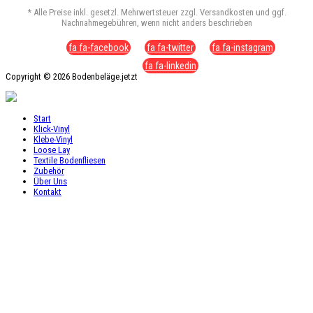
* Alle Preise inkl. gesetzl. Mehrwertsteuer zzgl. Versandkosten und ggf.
Nachnahmegebühren, wenn nicht anders beschrieben
fa fa-facebook
fa fa-twitter
fa fa-instagram
fa fa-linkedin
Copyright © 2026 Bodenbeläge.jetzt
Start
Klick-Vinyl
Klebe-Vinyl
Loose Lay
Textile Bodenfliesen
Zubehör
Über Uns
Kontakt