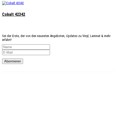
Cobalt 42342
Angst
etwas zu verpassen?
Sei der Erste, der von den neuesten Angeboten, Updates zu Vinyl, Laminat & mehr
erfährt!
Kundenservice
Telefon: 02327-4128765
Mo-Do: 9:00 – 18:00 Uhr
Fr: 9:00 – 16:00 Uhr