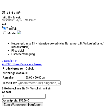
31,39 € / m²
inkl. 19% Mwst.
entspricht 156,96 € pro Paket
Art:
Inhalt
: 5m²
Produkt
Muster
Nutzungsklasse 33 – intensive gewerbliche Nutzung ( z.B. Verkaufsräume /
Klassenräume)
Pflegeleicht
Einfache Verlegung
Datenblätter
Als PDF öffnen
Online anschauen
Produktgruppe
Cobalt
Nutzungsklasse
33
Abmaße
50,00 x 50,00 cm
Fläche in m2
Bitte berechnen Sie 5% Verschnitt mit ein
Anzahl
Gesamtpreis:
156,96 €