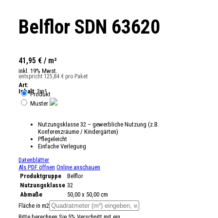
Belflor SDN 63620
41,95 € / m²
inkl. 19% Mwst.
entspricht 125,84 € pro Paket
Art:
Inhalt
: 3m²
Produkt
Muster
Nutzungsklasse 32 – gewerbliche Nutzung (z.B.
Konferenzräume / Kindergärten)
Pflegeleicht
Einfache Verlegung
Datenblätter
Als PDF öffnen
Online anschauen
Produktgruppe
Belflor
Nutzungsklasse
32
Abmaße
50,00 x 50,00 cm
Fläche in m2
Bitte berechnen Sie 5% Verschnitt mit ein