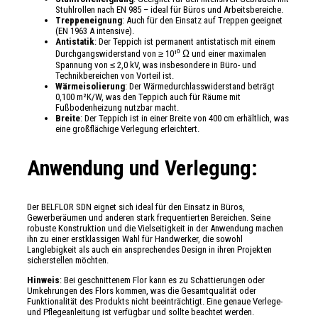
Stuhlrollen nach EN 985 – ideal für Büros und Arbeitsbereiche.
Treppeneignung
: Auch für den Einsatz auf Treppen geeignet
(EN 1963 A intensive).
Antistatik
: Der Teppich ist permanent antistatisch mit einem
Durchgangswiderstand von ≥ 10¹⁰ Ω und einer maximalen
Spannung von ≤ 2,0 kV, was insbesondere in Büro- und
Technikbereichen von Vorteil ist.
Wärmeisolierung
: Der Wärmedurchlasswiderstand beträgt
0,100 m²K/W, was den Teppich auch für Räume mit
Fußbodenheizung nutzbar macht.
Breite
: Der Teppich ist in einer Breite von 400 cm erhältlich, was
eine großflächige Verlegung erleichtert.
Anwendung und Verlegung:
Der BELFLOR SDN eignet sich ideal für den Einsatz in Büros,
Gewerberäumen und anderen stark frequentierten Bereichen. Seine
robuste Konstruktion und die Vielseitigkeit in der Anwendung machen
ihn zu einer erstklassigen Wahl für Handwerker, die sowohl
Langlebigkeit als auch ein ansprechendes Design in ihren Projekten
sicherstellen möchten.
Hinweis
: Bei geschnittenem Flor kann es zu Schattierungen oder
Umkehrungen des Flors kommen, was die Gesamtqualität oder
Funktionalität des Produkts nicht beeinträchtigt. Eine genaue Verlege-
und Pflegeanleitung ist verfügbar und sollte beachtet werden.