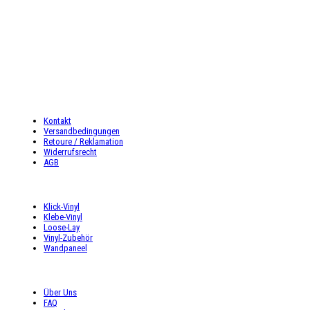
Telefon: 02327-4128765
Mo-Do: 9:00 – 18:00 Uhr
Fr: 9:00 – 16:00 Uhr
Sa: 9:00 – 16:00 Uhr
INFORMATIONEN
Kontakt
Versandbedingungen
Retoure / Reklamation
Widerrufsrecht
AGB
UNSER ANGEBOT
Klick-Vinyl
Klebe-Vinyl
Loose-Lay
Vinyl-Zubehör
Wandpaneel
SHOP SERVICE
Über Uns
FAQ