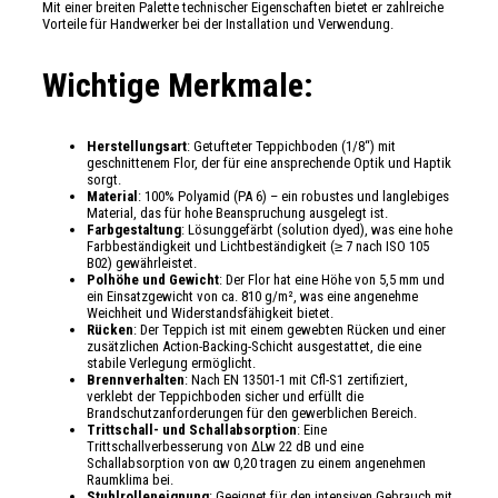
Mit einer breiten Palette technischer Eigenschaften bietet er zahlreiche
Vorteile für Handwerker bei der Installation und Verwendung.
Wichtige Merkmale:
Herstellungsart
: Getufteter Teppichboden (1/8“) mit
geschnittenem Flor, der für eine ansprechende Optik und Haptik
sorgt.
Material
: 100% Polyamid (PA 6) – ein robustes und langlebiges
Material, das für hohe Beanspruchung ausgelegt ist.
Farbgestaltung
: Lösunggefärbt (solution dyed), was eine hohe
Farbbeständigkeit und Lichtbeständigkeit (≥ 7 nach ISO 105
B02) gewährleistet.
Polhöhe und Gewicht
: Der Flor hat eine Höhe von 5,5 mm und
ein Einsatzgewicht von ca. 810 g/m², was eine angenehme
Weichheit und Widerstandsfähigkeit bietet.
Rücken
: Der Teppich ist mit einem gewebten Rücken und einer
zusätzlichen Action-Backing-Schicht ausgestattet, die eine
stabile Verlegung ermöglicht.
Brennverhalten
: Nach EN 13501-1 mit Cfl-S1 zertifiziert,
verklebt der Teppichboden sicher und erfüllt die
Brandschutzanforderungen für den gewerblichen Bereich.
Trittschall- und Schallabsorption
: Eine
Trittschallverbesserung von ΔLw 22 dB und eine
Schallabsorption von αw 0,20 tragen zu einem angenehmen
Raumklima bei.
Stuhlrolleneignung
: Geeignet für den intensiven Gebrauch mit