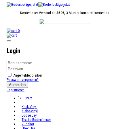
Kostenloser Versand ab
350€,
3 Muster komplett kostenlos
0
Login
Angemeldet bleiben
Passwort vergessen?
Anmelden
Registrieren
">
Start
Klick-Vinyl
Klebe-Vinyl
Loose Lay
Textile Bodenfliesen
Zubehör
Über Uns