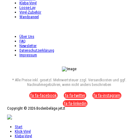
Klebe-Vinyl
Loose-Lay
Vinyl-Zubehör
Wandpaneel
SHOP SERVICE
Über Uns
FAQ
Newsletter
Datenschutzerklärung
Impressum
* Alle Preise inkl. gesetzl. Mehrwertsteuer zzgl. Versandkosten und ggf.
Nachnahmegebühren, wenn nicht anders beschrieben
fa fa-facebook
fa fa-twitter
fa fa-instagram
fa fa-linkedin
Copyright © 2026 Bodenbeläge.jetzt
Start
Klick-Vinyl
Klebe-Vinyl