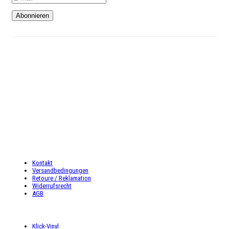
Kundenservice
Telefon: 02327-4128765
Mo-Do: 9:00 – 18:00 Uhr
Fr: 9:00 – 16:00 Uhr
Sa: 9:00 – 16:00 Uhr
INFORMATIONEN
Kontakt
Versandbedingungen
Retoure / Reklamation
Widerrufsrecht
AGB
UNSER ANGEBOT
Klick-Vinyl