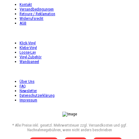
Kontakt
Versandbedingungen
Retoure / Reklamation
Widerrufsrecht
AGB
UNSER ANGEBOT
Klick-Vinyl
Klebe-Vinyl
Loose-Lay
Vinyl-Zubehör
Wandpaneel
SHOP SERVICE
Über Uns
FAQ
Newsletter
Datenschutzerklärung
Impressum
* Alle Preise inkl. gesetzl. Mehrwertsteuer zzgl. Versandkosten und ggf.
Nachnahmegebühren, wenn nicht anders beschrieben