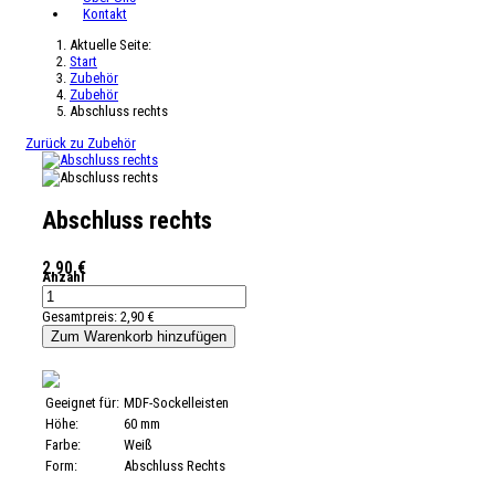
Kontakt
Aktuelle Seite:
Start
Zubehör
Zubehör
Abschluss rechts
Zurück zu Zubehör
Abschluss rechts
2,90 €
Anzahl
inkl. 19% Mwst.
Gesamtpreis:
2,90 €
Geeignet für:
MDF-Sockelleisten
Höhe:
60 mm
Farbe:
Weiß
Form:
Abschluss Rechts