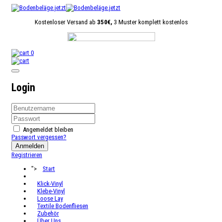
Kostenloser Versand ab
350€,
3 Muster komplett kostenlos
0
Login
Angemeldet bleiben
Passwort vergessen?
Anmelden
Registrieren
">
Start
Klick-Vinyl
Klebe-Vinyl
Loose Lay
Textile Bodenfliesen
Zubehör
Über Uns