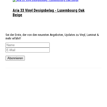
Aria 33 Vinyl Designbelag - Luxembourg Oak
Beige
Angst
etwas zu verpassen?
Sei der Erste, der von den neuesten Angeboten, Updates zu Vinyl, Laminat &
mehr erfährt!
Kundenservice
Telefon: 02327-4128765
Mo-Do: 9:00 – 18:00 Uhr