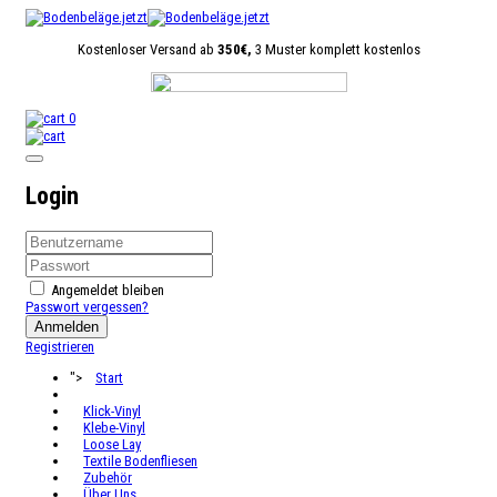
Kostenloser Versand ab
350€,
3 Muster komplett kostenlos
0
Login
Angemeldet bleiben
Passwort vergessen?
Anmelden
Registrieren
">
Start
Klick-Vinyl
Klebe-Vinyl
Loose Lay
Textile Bodenfliesen
Zubehör
Über Uns