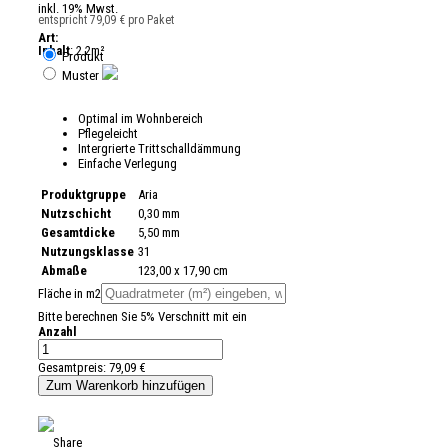
inkl. 19% Mwst.
entspricht 79,09 € pro Paket
Art:
Inhalt
: 2.2m²
Produkt
Muster
Optimal im Wohnbereich
Pflegeleicht
Intergrierte Trittschalldämmung
Einfache Verlegung
Produktgruppe
Aria
Nutzschicht
0,30 mm
Gesamtdicke
5,50 mm
Nutzungsklasse
31
Abmaße
123,00 x 17,90 cm
Fläche in m2
Bitte berechnen Sie 5% Verschnitt mit ein
Anzahl
Gesamtpreis:
79,09 €
Share