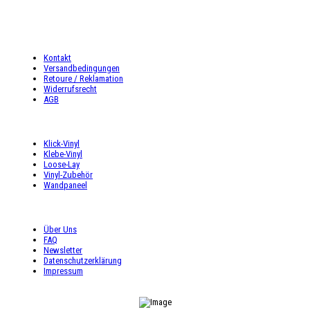
Fr: 9:00 – 16:00 Uhr
Sa: 9:00 – 16:00 Uhr
INFORMATIONEN
Kontakt
Versandbedingungen
Retoure / Reklamation
Widerrufsrecht
AGB
UNSER ANGEBOT
Klick-Vinyl
Klebe-Vinyl
Loose-Lay
Vinyl-Zubehör
Wandpaneel
SHOP SERVICE
Über Uns
FAQ
Newsletter
Datenschutzerklärung
Impressum