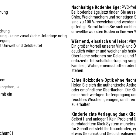
Nachhaltige Bodenbeläge:
PVC-frei
Bei bodenbeläge.jetzt finden Sie auss
mmung
Chlor, Weichmachern und sonstigen S
sind zu 100 % recyclebar und werden
gefertigt. Somit holen Sie sich nicht
uchung
umweltbewussten Boden in Ihre vier 
mung - keine zusätzliche Unterlage nötig
legung
Wärmend, elastisch und leise:
Viny
t Umwelt und Geldbeutel
Ein großer Vorteil unserer Vinyl- und
deutlich wärmer und weicher als her
Oberfläche schonen sie Gelenke und 
reduzierte Trittschallübertragung so
Familien, Wohngemeinschaften oder Ho
stehen.
 cm
Echte Holzboden-Optik ohne Nacht
Holen Sie sich die authentische Ästh
oder empfindliche Oberflächen. Die K
 mit ein
einer hochwertigen Tiefenprägung un
feuchtes Wischen genügen, um Ihren 
zu erhalten.
Kinderleichte Verlegung dank Kli
Selbst Hand anlegen? Kein Problem! U
durchdachtem Klick-System mühelos s
für Schritt entsteht Ihr Traumboden, 
chum01
etwas Geschick und Geduld realisiere