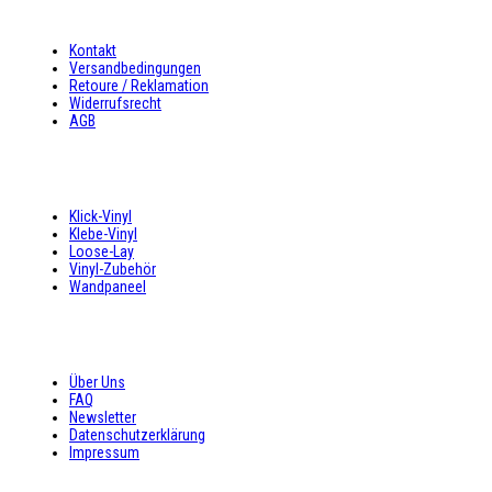
INFORMATIONEN
Kontakt
Versandbedingungen
Retoure / Reklamation
Widerrufsrecht
AGB
UNSER ANGEBOT
Klick-Vinyl
Klebe-Vinyl
Loose-Lay
Vinyl-Zubehör
Wandpaneel
SHOP SERVICE
Über Uns
FAQ
Newsletter
Datenschutzerklärung
Impressum