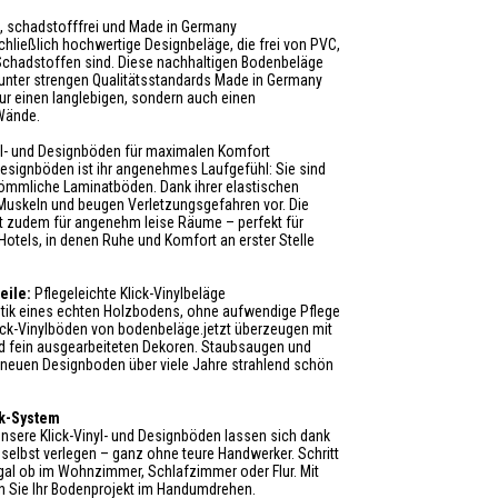
, schadstofffrei und Made in Germany
chließlich hochwertige Designbeläge, die frei von PVC,
chadstoffen sind. Diese nachhaltigen Bodenbeläge
 unter strengen Qualitätsstandards Made in Germany
 nur einen langlebigen, sondern auch einen
Wände.
l- und Designböden für maximalen Komfort
 Designböden ist ihr angenehmes Laufgefühl: Sie sind
kömmliche Laminatböden. Dank ihrer elastischen
Muskeln und beugen Verletzungsgefahren vor. Die
rgt zudem für angenehm leise Räume – perfekt für
tels, in denen Ruhe und Komfort an erster Stelle
eile:
Pflegeleichte Klick-Vinylbeläge
etik eines echten Holzbodens, ohne aufwendige Pflege
lick-Vinylböden von bodenbeläge.jetzt überzeugen mit
d fein ausgearbeiteten Dekoren. Staubsaugen und
neuen Designboden über viele Jahre strahlend schön
ck-System
nsere Klick-Vinyl- und Designböden lassen sich dank
elbst verlegen – ganz ohne teure Handwerker. Schritt
egal ob im Wohnzimmer, Schlafzimmer oder Flur. Mit
n Sie Ihr Bodenprojekt im Handumdrehen.