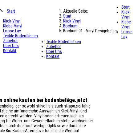
Start
">
Start
Aktuelle Seite:
Klick-
Start
Vinyl
Klick-Vinyl
Klick-Vinyl
Klebe-
Klebe-Vinyl
Bochum
Vinyl
Loose Lay
Bochum 01 - Vinyl Designbelag
Loose
Textile Bodenfliesen
Lay
Zubehör
Textile Bodenfliesen
Über Uns
Zubehör
Kontakt
Über Uns
Kontakt
 online kaufen bei bodenbeläge.jetzt
belag, der sowohl stilvoll als auch strapazierfähig
tzt eine umfangreiche Auswahl an Klick-Vinyl- und
n gerecht werden. Vinylböden erfreuen sich als
lag für Wohn- und Gewerbeflächen stetig wachsender
ten durch ihre hochwertige Optik sowie durch ihre
le Bio-Boden-Alternative für alle, die Wert auf