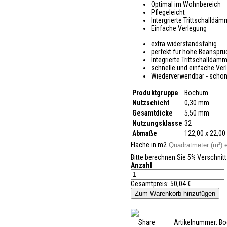
Optimal im Wohnbereich
Pflegeleicht
Intergrierte Trittschalldä
Einfache Verlegung
extra widerstandsfähig
perfekt für hohe Beanspr
Integrierte Trittschalldäm
schnelle und einfache Ver
Wiederverwendbar - schon
Produktgruppe
Bochum
Nutzschicht
0,30 mm
Gesamtdicke
5,50 mm
Nutzungsklasse
32
Abmaße
122,00 x 22,00
Fläche in m2
Bitte berechnen Sie 5% Verschnitt
Anzahl
Gesamtpreis:
50,04 €
Share
Artikelnummer:
Bo