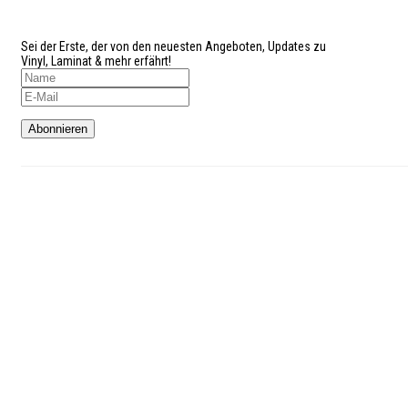
verpassen?
Sei der Erste, der von den neuesten Angeboten, Updates zu
Vinyl, Laminat & mehr erfährt!
Kundenservice
Telefon: 02327-4128765
Mo-Do: 9:00 – 18:00 Uhr
Fr: 9:00 – 16:00 Uhr
Sa: 9:00 – 16:00 Uhr